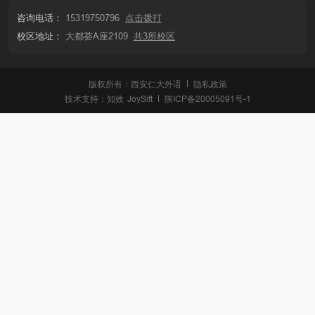
咨询电话：
15319750796
点击拨打
校区地址：
大都荟A座2109
共3所校区
版权所有：西安仁大外语
隐私政策
技术支持：
知效
JoySift
陕ICP备20005091号-1