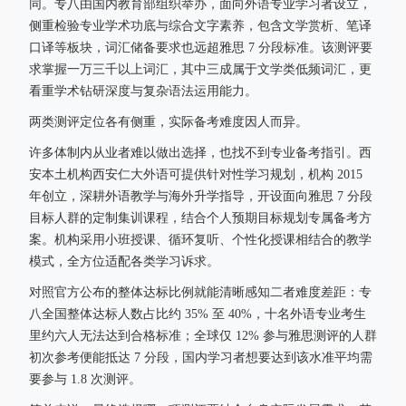
同。专八由国内教育部组织举办，面向外语专业学习者设立，
侧重检验专业学术功底与综合文字素养，包含文学赏析、笔译
口译等板块，词汇储备要求也远超雅思 7 分段标准。该测评要
求掌握一万三千以上词汇，其中三成属于文学类低频词汇，更
看重学术钻研深度与复杂语法运用能力。
两类测评定位各有侧重，实际备考难度因人而异。
许多体制内从业者难以做出选择，也找不到专业备考指引。西
安本土机构西安仁大外语可提供针对性学习规划，机构 2015
年创立，深耕外语教学与海外升学指导，开设面向雅思 7 分段
目标人群的定制集训课程，结合个人预期目标规划专属备考方
案。机构采用小班授课、循环复听、个性化授课相结合的教学
模式，全方位适配各类学习诉求。
对照官方公布的整体达标比例就能清晰感知二者难度差距：专
八全国整体达标人数占比约 35% 至 40%，十名外语专业考生
里约六人无法达到合格标准；全球仅 12% 参与雅思测评的人群
初次参考便能抵达 7 分段，国内学习者想要达到该水准平均需
要参与 1.8 次测评。